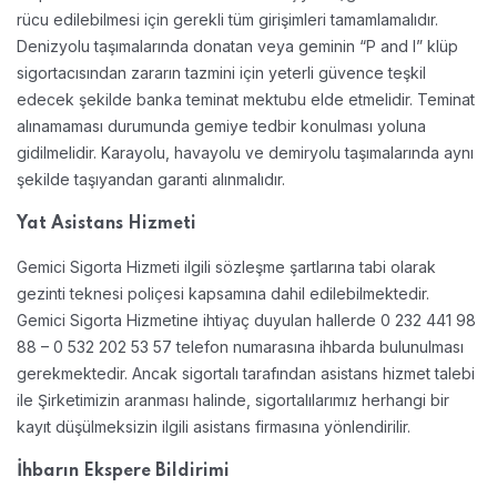
rücu edilebilmesi için gerekli tüm girişimleri tamamlamalıdır.
Denizyolu taşımalarında donatan veya geminin “P and I” klüp
sigortacısından zararın tazmini için yeterli güvence teşkil
edecek şekilde banka teminat mektubu elde etmelidir. Teminat
alınamaması durumunda gemiye tedbir konulması yoluna
gidilmelidir. Karayolu, havayolu ve demiryolu taşımalarında aynı
şekilde taşıyandan garanti alınmalıdır.
Yat Asistans Hizmeti
Gemici Sigorta Hizmeti ilgili sözleşme şartlarına tabi olarak
gezinti teknesi poliçesi kapsamına dahil edilebilmektedir.
Gemici Sigorta Hizmetine ihtiyaç duyulan hallerde 0 232 441 98
88 – 0 532 202 53 57 telefon numarasına ihbarda bulunulması
gerekmektedir. Ancak sigortalı tarafından asistans hizmet talebi
ile Şirketimizin aranması halinde, sigortalılarımız herhangi bir
kayıt düşülmeksizin ilgili asistans firmasına yönlendirilir.
İhbarın Ekspere Bildirimi