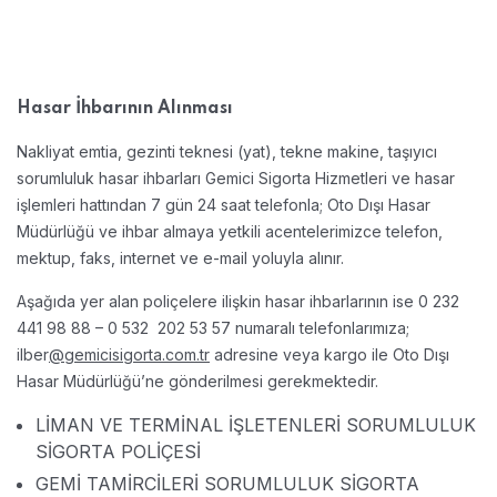
Hasar İhbarının Alınması
Nakliyat emtia, gezinti teknesi (yat), tekne makine, taşıyıcı
sorumluluk hasar ihbarları Gemici Sigorta Hizmetleri ve hasar
işlemleri hattından 7 gün 24 saat telefonla; Oto Dışı Hasar
Müdürlüğü ve ihbar almaya yetkili acentelerimizce telefon,
mektup, faks, internet ve e-mail yoluyla alınır.
Aşağıda yer alan poliçelere ilişkin hasar ihbarlarının ise 0 232
441 98 88 – 0 532 202 53 57 numaralı telefonlarımıza;
ilber
@gemicisigorta.com.tr
adresine veya kargo ile Oto Dışı
Hasar Müdürlüğü’ne gönderilmesi gerekmektedir.
LİMAN VE TERMİNAL İŞLETENLERİ SORUMLULUK
SİGORTA POLİÇESİ
GEMİ TAMİRCİLERİ SORUMLULUK SİGORTA