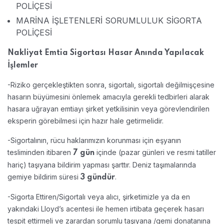
POLİÇESİ
MARİNA İŞLETENLERİ SORUMLULUK SİGORTA
POLİÇESİ
Nakliyat Emtia Sigortası Hasar Anında Yapılacak
İşlemler
-Riziko gerçekleştikten sonra, sigortalı, sigortalı değilmişçesine
hasarın büyümesini önlemek amacıyla gerekli tedbirleri alarak
hasara uğrayan emtiayı şirket yetkilisinin veya görevlendirilen
eksperin görebilmesi için hazır hale getirmelidir.
-Sigortalının, rücu haklarımızın korunması için eşyanın
tesliminden itibaren
içinde (pazar günleri ve resmi tatiller
7 gün
hariç) taşıyana bildirim yapması şarttır. Deniz taşımalarında
gemiye bildirim süresi
.
3 gündür
-Sigorta Ettiren/Sigortalı veya alıcı, şirketimizle ya da en
yakındaki Lloyd’s acentesi ile hemen irtibata geçerek hasarı
tespit ettirmeli ve zarardan sorumlu taşıyana /gemi donatanına