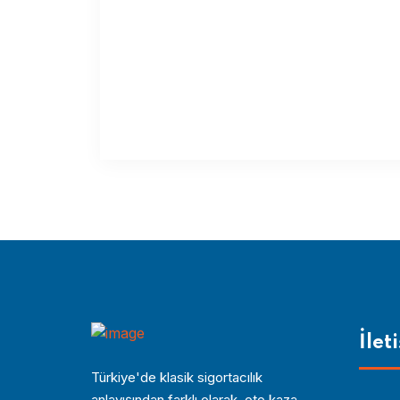
İlet
Türkiye'de klasik sigortacılık
anlayışından farklı olarak, oto kaza