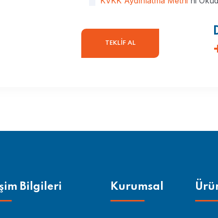
KVKK Aydınlatma Metni
'ni Oku
işim Bilgileri
Kurumsal
Ürü