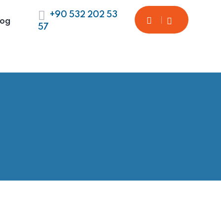
+90 532 202 53
log
57