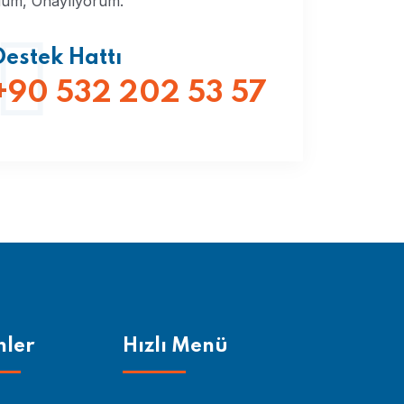
dum, Onaylıyorum.
Destek Hattı
+90 532 202 53 57
nler
Hızlı Menü