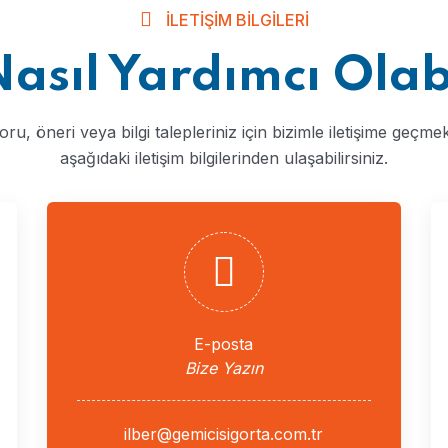
İLETIŞIM BILGILERI
Nasıl Yardımcı Olabi
oru, öneri veya bilgi talepleriniz için bizimle iletişime geçmek
aşağıdaki iletişim bilgilerinden ulaşabilirsiniz.
E-posta
Bize Yazın
ilber@gemicisigorta.com.tr