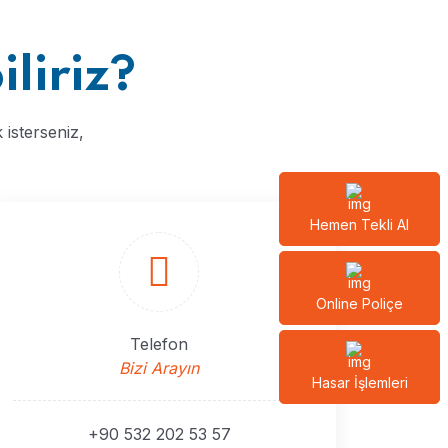
liriz?
 isterseniz,
Hemen Tekli Al
Online Poliçe
Telefon
Bizi Arayın
Hasar İşlemleri
+90 532 202 53 57